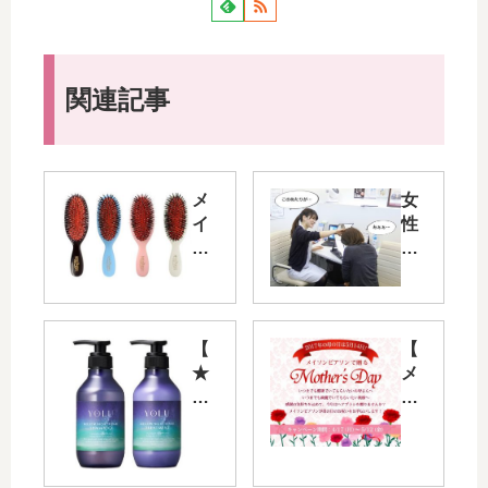
関連記事
メ
女
イ
性
ソ
の
ン
薄
ピ
毛
ア
（
ソ
抜
【
【
ン
け
★
メ
ヘ
毛
4
イ
ア
）
】
ソ
ブ
治
YO
ン
ラ
療
LU
ピ
シ
専