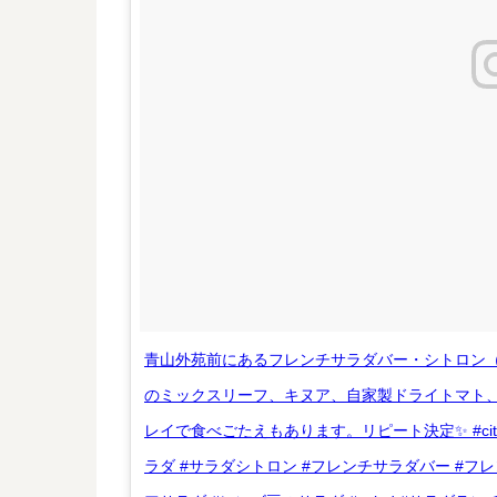
青山外苑前にあるフレンチサラダバー・シトロン（
のミックスリーフ、キヌア、自家製ドライトマト
レイで食べごたえもあります。リピート決定✨ #citron 
ラダ #サラダシトロン #フレンチサラダバー #フレ