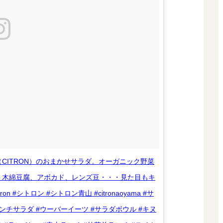
CITRON）のおまかせサラダ。オーガニック野菜
、木綿豆腐、アボカド、レンズ豆・・・見た目もキ
#シトロン #シトロン青山 #citronaoyama #サ
ンチサラダ #ウーバーイーツ #サラダボウル #キヌ