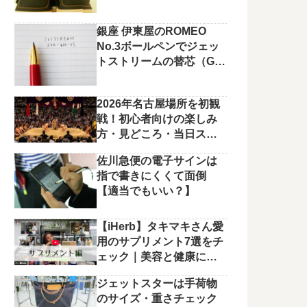
銀座 伊東屋のROMEO
No.3ボールペンでジェッ
トストリームの替芯（G2
規格）を使っています。
2026年名古屋場所を初観
戦！初心者向けの楽しみ
方・見どころ・当日スケ
ジュールまとめ
佐川急便の電子サインは
指で書きにくくて面倒
【適当でもいい？】
【iHerb】タキマキさん愛
用のサプリメント7選をチ
ェック｜美容と健康に役
立つラインナップ
ジェットスターは手荷物
のサイズ・重さチェック