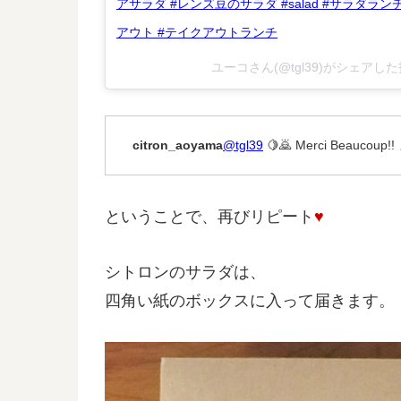
アサラダ #レンズ豆のサラダ #salad #サラダラン
アウト #テイクアウトランチ
ユーコさん(@tgl39)がシェアした
citron_aoyama
@tgl39
🍋🙇 Merci Beauc
ということで、再びリピート
♥
シトロンのサラダは、
四角い紙のボックスに入って届きます。