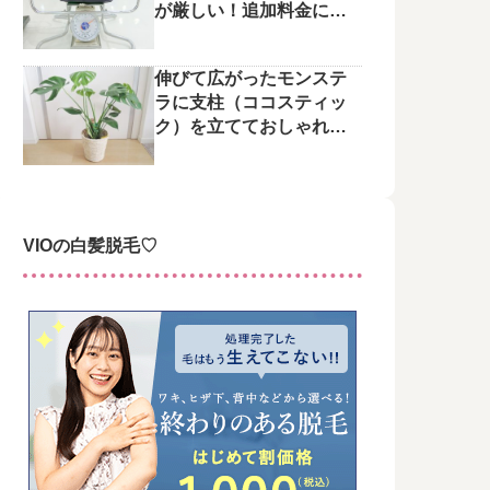
が厳しい！追加料金にご
注意を
伸びて広がったモンステ
ラに支柱（ココスティッ
ク）を立てておしゃれに
整えてみた♪
VIOの白髪脱毛♡