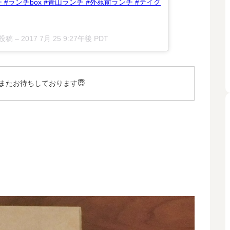
チ #ランチbox #青山ランチ #外苑前ランチ #テイク
投稿 –
2017 7月 25 9:27午後 PDT
oup!! またお待ちしております😇