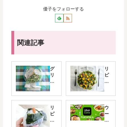
優子をフォローする
関連記事
グ
リ
リ
ピ
ー
ー
ン
ト
ブ
♥
ラ
ク
ザ
リ
リ
ウ
ー
ス
ピ
ー
ズ
プ
ー
バ
の
サ
ト
ー