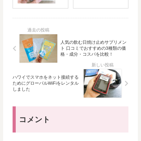
ラ
ラ
♥
イ
ッ
ダ
食
ー
ド
ワ
や
ツ
チ
ー
（
福
キ
ク
Ta
岡
ン
ス
be
で
人気の飲む日焼け止めサプリメン
サ
の
mo
の
ト 口コミでおすすめの3種類の価
ラ
カ
格・成分・コスパを比較！
no
サ
ダ
ス
ya
ー
タ
）
ビ
ム
の
ス
ハワイでスマホをネット接続する
サ
プ
開
ためにグローバルWiFiをレンタル
ラ
レ
始
しました
ダ
ミ
！
ア
ム
自
コメント
然
栽
培