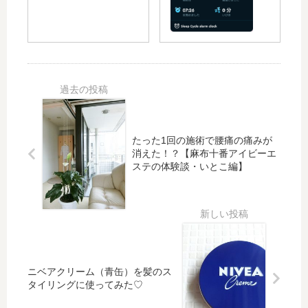
を
る
た
う
し
た
！
ち
て
め
？
ヨ
き
に
【
ガ
ま
Sle
麻
プ
し
ep
布
ロ
た♪
Cy
十
グ
cle
番
ラ
ス
ア
ム
リ
たった1回の施術で腰痛の痛みが
イ
消えた！？【麻布十番アイビーエ
ー
ビ
ステの体験談・いとこ編】
プ
ー
サ
エ
イ
ス
ク
テ
ル
の
ア
体
プ
験
ニベアクリーム（青缶）を髪のス
リ
談
タイリングに使ってみた♡
で
・
現