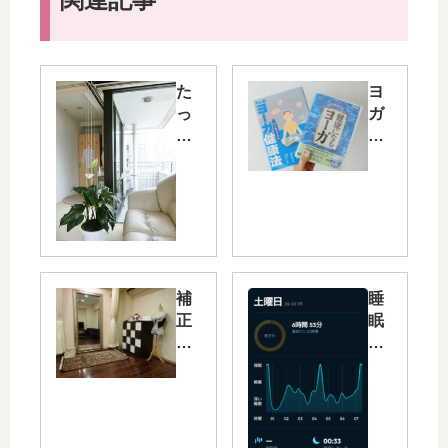
た
ヨ
っ
ガ
た
の
1
お
回
す
の
す
施
め
術
DV
で
D
腰
リ
補
睡
痛
ラ
正
眠
の
ッ
下
の
痛
ク
着
質
み
ス
の
を
が
系
試
上
消
の
着
げ
え
お