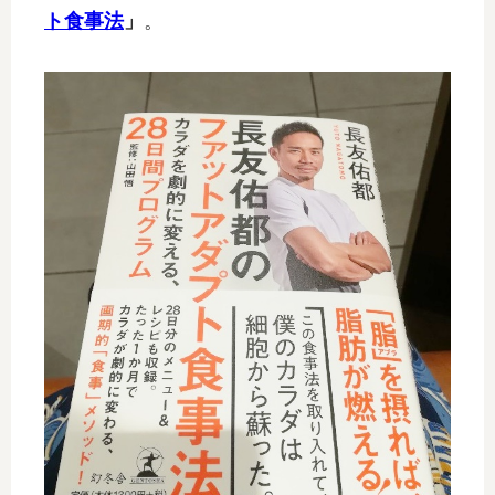
ト食事法
」
。