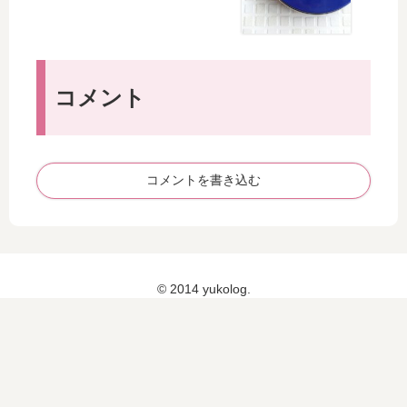
い
状
と
を
こ
チ
編
ェ
】
コメント
ッ
ク
コメントを書き込む
© 2014 yukolog.