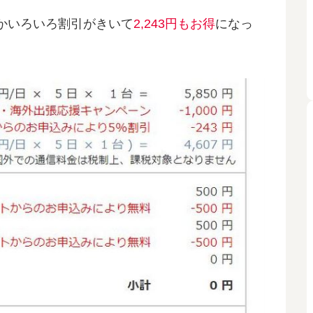
かいろいろ割引がきいて
2,243円もお得
になっ