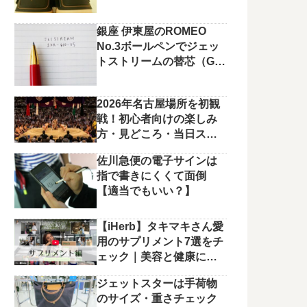
銀座 伊東屋のROMEO
No.3ボールペンでジェッ
トストリームの替芯（G2
規格）を使っています。
2026年名古屋場所を初観
戦！初心者向けの楽しみ
方・見どころ・当日スケ
ジュールまとめ
佐川急便の電子サインは
指で書きにくくて面倒
【適当でもいい？】
【iHerb】タキマキさん愛
用のサプリメント7選をチ
ェック｜美容と健康に役
立つラインナップ
ジェットスターは手荷物
のサイズ・重さチェック