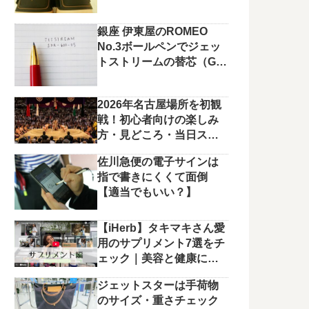
銀座 伊東屋のROMEO
No.3ボールペンでジェッ
トストリームの替芯（G2
規格）を使っています。
2026年名古屋場所を初観
戦！初心者向けの楽しみ
方・見どころ・当日スケ
ジュールまとめ
佐川急便の電子サインは
指で書きにくくて面倒
【適当でもいい？】
【iHerb】タキマキさん愛
用のサプリメント7選をチ
ェック｜美容と健康に役
立つラインナップ
ジェットスターは手荷物
のサイズ・重さチェック