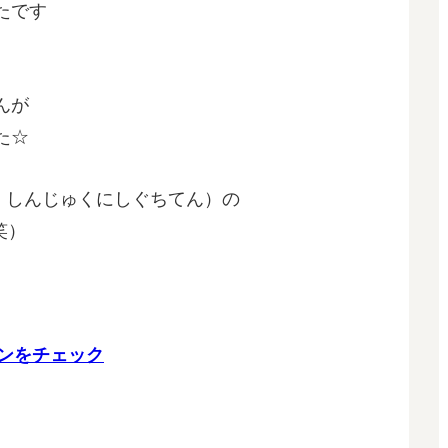
たです
んが
た☆
デレ しんじゅくにしぐちてん）の
笑）
プランをチェック