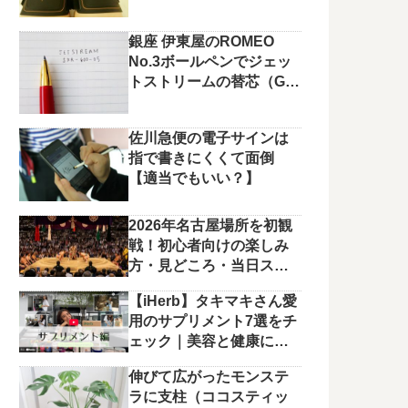
銀座 伊東屋のROMEO
No.3ボールペンでジェッ
トストリームの替芯（G2
規格）を使っています。
佐川急便の電子サインは
指で書きにくくて面倒
【適当でもいい？】
2026年名古屋場所を初観
戦！初心者向けの楽しみ
方・見どころ・当日スケ
ジュールまとめ
【iHerb】タキマキさん愛
用のサプリメント7選をチ
ェック｜美容と健康に役
立つラインナップ
伸びて広がったモンステ
ラに支柱（ココスティッ