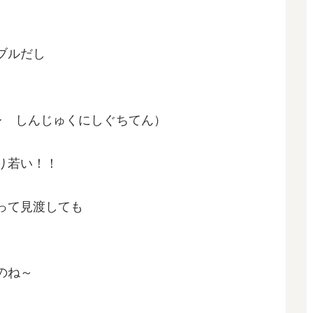
ブルだし
り若い！！
って見渡しても
のね～