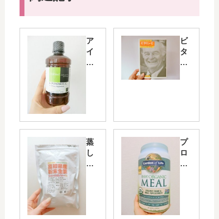
ア
ビ
イ
タ
ハ
ミ
ー
ン
ブ
C
の
の
お
風
す
邪
す
予
め
防
蒸
プ
リ
の
し
ロ
ポ
効
生
テ
ソ
果
姜
イ
ー
は
の
ン
ム
？
粉
も
ビ
ラ
末
摂
タ
イ
パ
れ