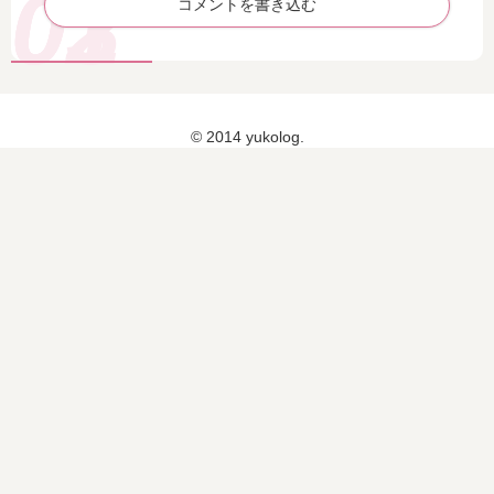
コメントを書き込む
イ
フ
の
ロ
ー
オ
© 2014 yukolog.
ガ
ー
ニ
ッ
ク
ミ
ー
ル