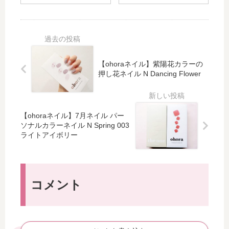
ミ
ナ
ウ
る
ン
ス
ダ
置
C
・
ー
き
（
ポ
は
換
タ
ー
ダ
え
イ
リ
【ohoraネイル】紫陽花カラーの
イ
ダ
ム
ン
押し花ネイル N Dancing Flower
エ
イ
リ
グ
ッ
エ
リ
博
ト
ッ
ー
士
に
ト
【ohoraネイル】7月ネイル パー
ス
の
も
食
ソナルカラーネイル N Spring 003
）
本
効
品
ライトアイボリー
で
で
果
☆
お
お
的
ガ
肌
勉
！
ー
つ
強
デ
コメント
る
ン
つ
オ
る
ブ
！
ラ