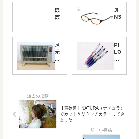
ほ
JI
ぼ
NS
日
（
手
ジ
帳
ン
に
ズ
足
PI
お
）
元
LO
す
の
ぽ
T
す
ブ
か
jui
め
ル
ぽ
ce
！
ー
か
（
？
ラ
ひ
パ
ほ
イ
だ
イ
ぼ
ト
ま
ロ
日
メ
り
ッ
【表参道】NATURA（ナチュラ）
の
ガ
の
ト
でカット＆リタッチカラーしてき
に
ネ
ました♪
暖
ジ
ぎ
値
か
ュ
や
段
さ
ー