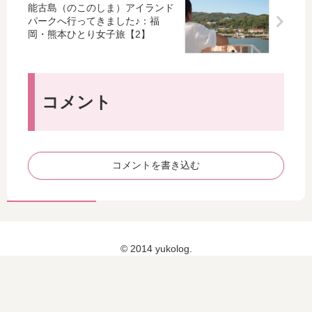
か
が
♡
ス
能古島（のこのしま）アイランド
シ
安
パ
）
パークへ行ってきました♪：福
ー
い
ネ
ボ
岡・熊本ひとり女子旅【2】
ル
の
ル
ー
で
ヒ
ル
買
ー
ペ
っ
タ
ン
コメント
ち
ー
取
ゃ
夢
扱
っ
暖
店
た♪
望
【
コメントを書き込む
コ
ン
ビ
ニ
で
© 2014 yukolog.
買
え
る
？
】