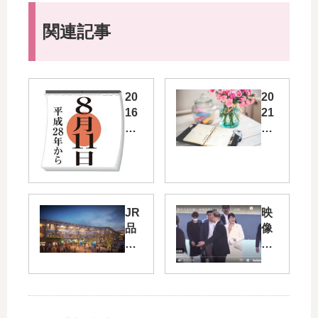
関連記事
20
20
16
21
年
年
か
10
ら
月
8
11
月
日
11
（
JR
映
日
月
品
像
が
曜
川
を
「
日
駅
見
山
）
～
て
の
は
田
涙
日
祝
町
が
」
日