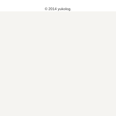
イ
て
© 2014 yukolog.
駅
の
」
何
に
か
決
定
！