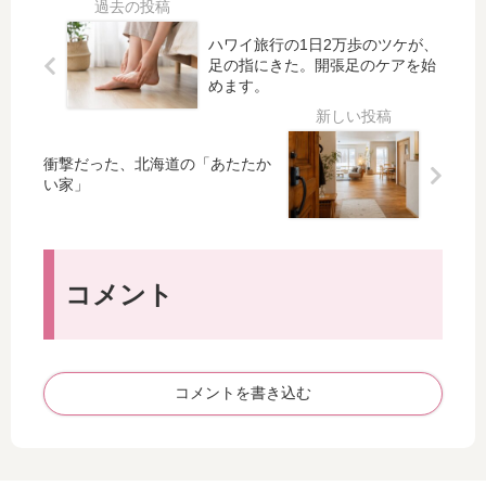
駅
こ
に
で
間
ぼ
は
ハワイ旅行の1日2万歩のツケが、
に
れ
足の指にきた。開張足のケアを始
な
で
た
めます。
く
き
日
平
る
―
日
山
―
で
衝撃だった、北海道の「あたたか
手
愛
い家」
す
線
子
！
新
さ
駅
ま
名
に
コメント
は
感
「
じ
高
た
輪
、
ゲ
日
コメントを書き込む
ー
本
ト
人
ウ
と
ェ
し