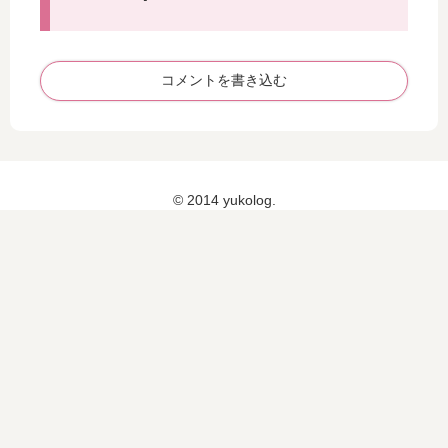
ー
び
春
ト
を
華
ケ
サ
秋
ー
ポ
実
コメントを書き込む
キ
ー
」
・
ト
で
フ
「
中
ル
A
華
ー
ma
を
© 2014 yukolog.
ツ
zo
満
ゼ
n
喫
リ
ソ
！
ー
ム
・
リ
フ
エ
ル
」
ー
サ
ツ
ー
サ
ビ
ン
ス
ド
開