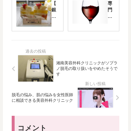
【
専
ub
グ
銀
門
er
サ
座
の
EA
イ
】
ソ
TS
ト
千
ム
）
の
疋
リ
の
イ
屋
エ
登
ベ
さ
が
録
ン
ん
ニ
店
ト
の
ー
湘南美容外科クリニックがソプラ
舗
帰
手
ズ
ノ脱毛の取り扱いをやめたそうで
一
り
す
土
に
覧
は
産
合
や
ス
わ
っ
イ
せ
脱毛の悩み、肌の悩みを女性医師
ぱ
ー
た
に相談できる美容外科クリニック
り
ツ
ワ
こ
（
イ
こ
シ
ン
。
ョ
選
コメント
「