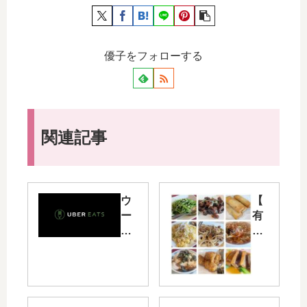
優子をフォローする
関連記事
ウ
【
ー
有
バ
明
ー
】
イ
東
ー
京
ツ
ビ
（
ッ