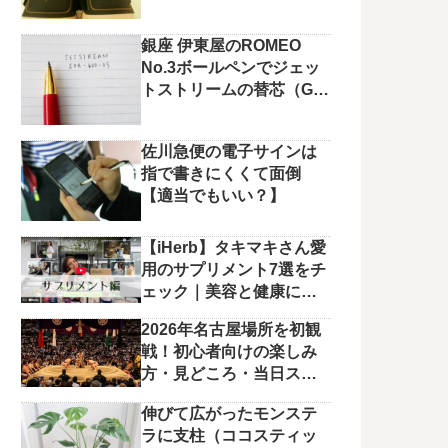
銀座 伊東屋のROMEO
No.3ボールペンでジェッ
トストリームの替芯（G2
規格）を使っています。
佐川急便の電子サインは
指で書きにくくて面倒
【適当でもいい？】
【iHerb】タキマキさん愛
用のサプリメント7選をチ
ェック｜美容と健康に役
立つラインナップ
2026年名古屋場所を初観
戦！初心者向けの楽しみ
方・見どころ・当日スケ
ジュールまとめ
伸びて広がったモンステ
ラに支柱（ココスティッ