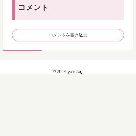
4c
S
デ
着
コメント
m
サ
ィ
回
小
イ
ネ
し
さ
ズ
ー
コ
い
女
ト
ー
S
子
コメントを書き込む
（
デ
サ
の
4
ィ
イ
着
月
ネ
ズ
回
13
ー
女
し
日
ト
子
コ
© 2014 yukolog.
）
（
の
ー
7
着
デ
月
回
ィ
12
し
ネ
日
コ
ー
）
ー
ト
デ
（
ィ
6
ネ
月
ー
11