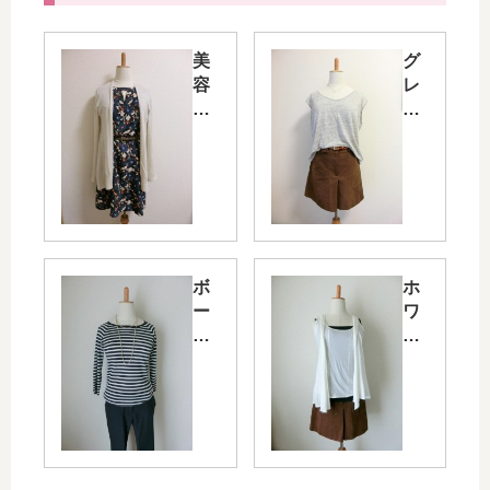
美
グ
容
レ
デ
ー
ー
リ
に
ネ
つ
ン
き
カ
シ
ッ
ル
ト
ク
ソ
ボ
ホ
ワ
ー
ー
ワ
ン
×
ダ
イ
ピ
ブ
ー
ト
ー
ラ
カ
×
ス
ウ
ッ
ブ
の
ン
ト
ラ
ら
ス
ソ
ウ
く
カ
ー
ン