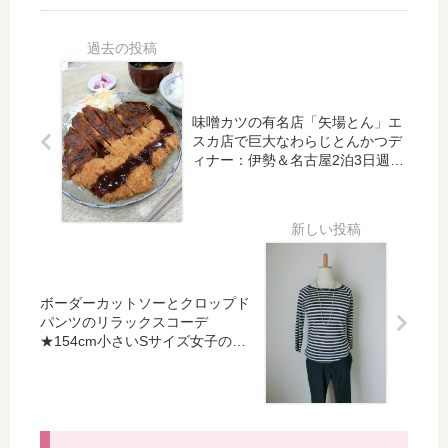
っ
ー
と
×
り
ト
ク
ブ
コ
の
ロ
ラ
ー
夏
ッ
ッ
デ
コ
プ
ク
★
ー
ド
の
味噌カツの有名店「矢場とん」エ
15
デ
スカ店で巨大なわらじとんかつデ
パ
大
4c
★
ィナー：伊勢＆名古屋2泊3日週末
ン
人
m
15
女子旅【20】
ツ
配
小
4c
の
色
さ
m
リ
コ
い
小
ラ
ー
S
さ
ッ
デ
女
い
ク
★
ボーダーカットソーとクロップド
子
S
ス
15
パンツのリラックスコーデ
の
サ
★154cm小さいSサイズ女子の着
コ
4c
着
イ
回しコーディネート（5月9日）
ー
m
回
ズ
デ
小
し
女
★
さ
コ
子
15
い
ー
の