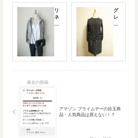
ト
ス
ソ
カ
リ
グ
ー
ー
ネ
レ
色
ト
ン
ー
違
コ
シ
の
い
ー
ャ
カ
コ
デ
ツ
ジ
ー
★
と
ュ
デ
15
パ
ア
★
4c
ー
ル
15
m
カ
冬
4c
小
－
コ
m
さ
の
ー
小
い
ら
デ
さ
S
っ
：
い
サ
く
小
アマゾン プライムデーの目玉商
S
イ
り
さ
品・人気商品は買えない！？
サ
ズ
コ
い
イ
女
ー
さ
ズ
子
デ
ん
女
の