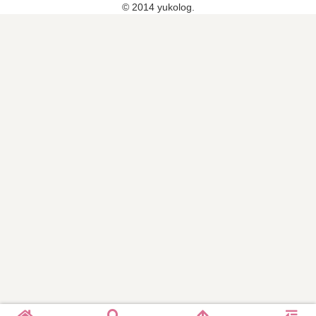
© 2014 yukolog.
ネ
ー
ト
（
5
月
31
日
）