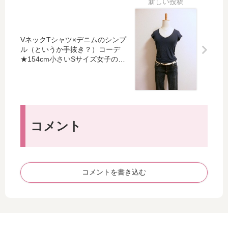
★
の
子
着
15
着
の
回
4c
回
着
し
m
し
VネックTシャツ×デニムのシンプ
回
コ
小
コ
ル（というか手抜き？）コーデ
し
ー
さ
ー
★154cm小さいSサイズ女子の着
コ
デ
回しコーディネート（7月5日）
い
デ
ー
ィ
S
ィ
デ
ネ
サ
ネ
ィ
ー
イ
ー
ネ
ト
ズ
ト
ー
（
コメント
女
【
ト
5
子
7
（
月
の
】
6
14
着
月
日
回
コメントを書き込む
24
）
し
日
コ
）
ー
デ
ィ