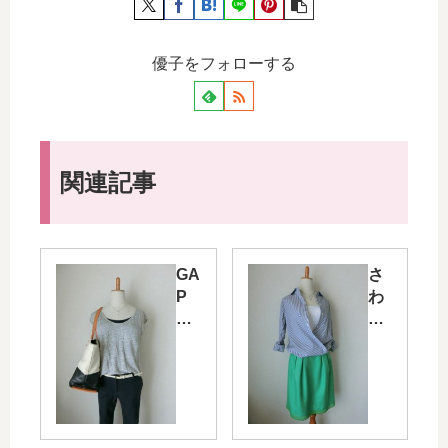
優子をフォローする
関連記事
GA
さ
P
わ
の
や
リ
か
ネ
グ
ン
リ
カ
ー
ッ
ン