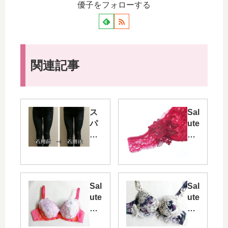
優子をフォローする
関連記事
ス
Sal
パ
ute
ン
（
ク
サ
ス
ル
ハ
ー
イ
ト
Sal
Sal
ウ
）
ute
ute
エ
の
サ
サ
ス
隠
ル
ル
ト
れ