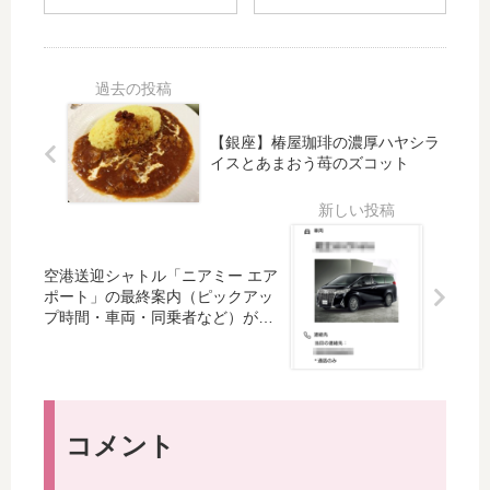
ー
ー
ガ
た
ト
ト
ー
名
51
62
ド
品
Gr
Gr
ル
♡
ou
ou
を
贅
p
p
楽
沢
【銀座】椿屋珈琲の濃厚ハヤシラ
き
ア
天
に
イスとあまおう苺のズコット
れ
ー
で
リ
い
ル
買
バ
な
デ
っ
ー
谷
コ
て
レ
間
調
空港送迎シャトル「ニアミー エア
み
ー
を
の
ポート」の最終案内（ピックアッ
ま
ス
プ時間・車両・同乗者など）が来
キ
プ
し
を
ました
ー
レ
た
使
プ
ス
！
用
す
テ
（
し
る
ー
ビ
た
リ
ジ
コメント
フ
10
ボ
ラ
ォ
Gr
ン
イ