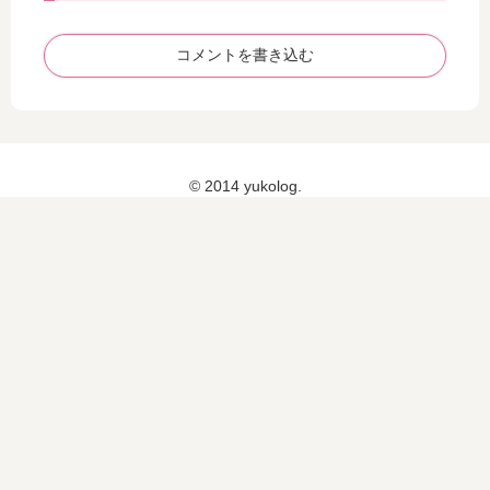
ア
ou
ブ
ン
・
p
ラ
コメントを書き込む
ア
♡
フ
タ
ー
画
像
© 2014 yukolog.
）