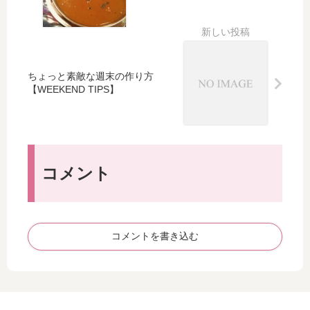
＆
い
リ
シ
マ
30
ス
ー
ス
年
マ
ト
キ
ス
（
ン
限
半
ちょっと素敵な週末の作り方
グ
定
身
【WEEKEND TIPS】
テ
イ
浴
ー
ン
グ
プ
ク
ッ
の
ベ
ズ
会
ン
そ
コメント
」
ト
の
記
カ
9
念
レ
）
す
ン
コメントを書き込む
べ
ダ
き
ー
10
発
0
売
回
開