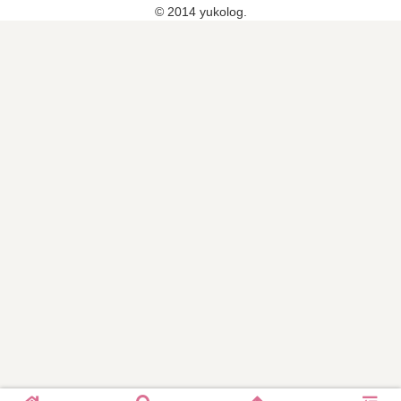
目
始
© 2014 yukolog.
の
デ
ザ
イ
ン
が
届
い
た
よ
♡