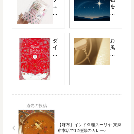
ェ
を
リ
導
シ
く
モ
の
「
は“
ガ
洗
ダ
お
ラ
練”
イ
風
フ
と
ア
呂
ル
い
ミ
の
ま
う
ン
お
き
言
ボ
湯
ま
葉
ト
が
き
—
ル
冷
フ
—
イ
め
レ
星
ン
に
ー
が
ク
く
ク
語
20
い
シ
る
21
！
ー
新
【麻布】インド料理スーリヤ 東麻
年
保
布本店で12種類のカレー♪
ル
し
ク
温