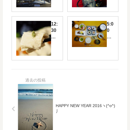
鬼
浅
怒
草
川
か
温
12:
5:0
ら
泉
30
0
東
ひ
京
と
和
朝
ス
り
み
風
カ
旅
茶
呂
イ
で
屋
→
ツ
は
で
ほ
リ
シ
日
っ
ー
ッ
光
こ
ラ
ク
名
り
イ
ス
産
朝
ン
パ
の
食
で
ッ
HAPPY NEW YEAR 2016ヽ(^o^)
ゆ
→
丿
東
ド
ば
チ
武
が
懐
ェ
日
活
石
ッ