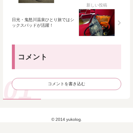
光
躍
ラ
ク
駅
！
ン
ア
へ
チ
ウ
日光・鬼怒川温泉ひとり旅ではシ
！
♪：
ト
ックスパッドが活躍！
：
日
：
日
光
日
光
・
光
・
鬼
・
鬼
怒
鬼
コメント
怒
川
怒
川
温
川
温
泉
温
泉
へ
泉
コメントを書き込む
へ
一
へ
一
人
一
人
女
人
女
子
女
子
旅
子
旅
© 2014 yukolog.
【
旅
【
4
【
1