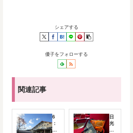
シェアする
優子をフォローする
関連記事
6
日
：
光
20
・