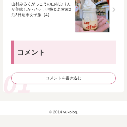
手
3
＆
巨
山村みるくがっこうの山村ぷりん
こ
日
が美味しかった♪：伊勢＆名古屋2
名
大
ね
週
泊3日週末女子旅【4】
古
な
寿
末
屋
わ
司
女
2
ら
＆
子
泊
じ
四
旅
3
と
日
【
日
ん
コメント
市
10
週
か
と
】
末
つ
ん
女
デ
て
子
ィ
き
コメントを書き込む
旅
ナ
ラ
【
ー
ン
15
：
チ
】
伊
！
勢
：
＆
© 2014 yukolog.
伊
名
勢
古