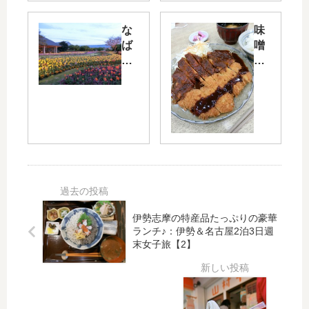
ー
＆
ム
お
な
味
長
か
ば
噌
島
げ
な
カ
の
横
の
ツ
ナ
丁
里
の
ガ
で
チ
有
シ
食
ュ
名
マ
べ
ー
店
キ
歩
リ
「
ッ
き
ッ
矢
チ
♪：
プ
場
ン
伊
ま
と
で
勢
つ
ん
伊勢志摩の特産品たっぷりの豪華
伊
＆
り
」
ランチ♪：伊勢＆名古屋2泊3日週
勢
名
20
エ
末女子旅【2】
う
古
16
ス
ど
屋
：
カ
ん
2
伊
店
＆
泊
勢
で