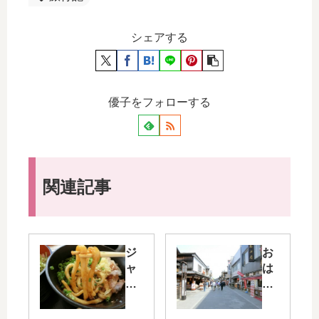
シェアする
優子をフォローする
関連記事
ジ
お
ャ
は
ズ
ら
ド
い
リ
町