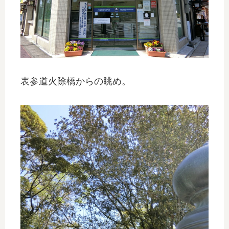
表参道火除橋からの眺め。