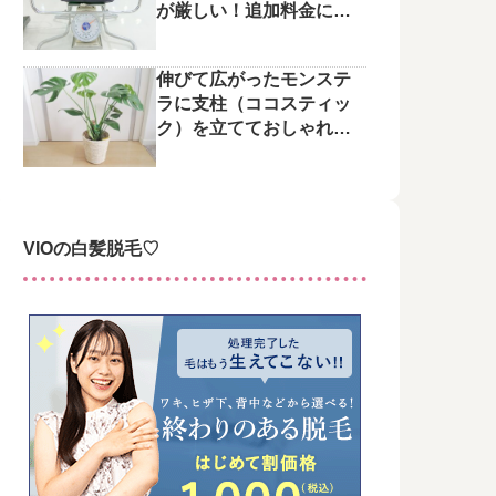
が厳しい！追加料金にご
注意を
伸びて広がったモンステ
ラに支柱（ココスティッ
ク）を立てておしゃれに
整えてみた♪
VIOの白髪脱毛♡