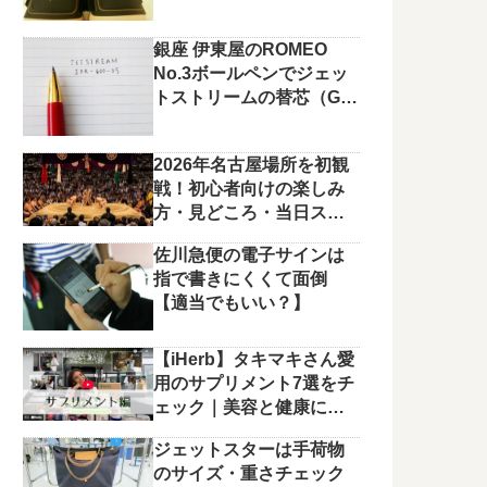
銀座 伊東屋のROMEO
No.3ボールペンでジェッ
トストリームの替芯（G2
規格）を使っています。
2026年名古屋場所を初観
戦！初心者向けの楽しみ
方・見どころ・当日スケ
ジュールまとめ
佐川急便の電子サインは
指で書きにくくて面倒
【適当でもいい？】
【iHerb】タキマキさん愛
用のサプリメント7選をチ
ェック｜美容と健康に役
立つラインナップ
ジェットスターは手荷物
のサイズ・重さチェック