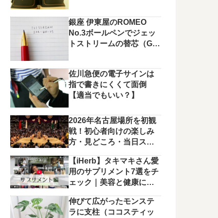
銀座 伊東屋のROMEO
No.3ボールペンでジェッ
トストリームの替芯（G2
規格）を使っています。
佐川急便の電子サインは
指で書きにくくて面倒
【適当でもいい？】
2026年名古屋場所を初観
戦！初心者向けの楽しみ
方・見どころ・当日スケ
ジュールまとめ
【iHerb】タキマキさん愛
用のサプリメント7選をチ
ェック｜美容と健康に役
立つラインナップ
伸びて広がったモンステ
ラに支柱（ココスティッ