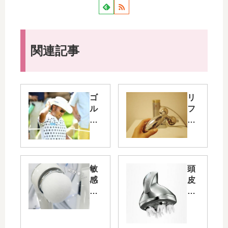
関連記事
ゴ
リ
ル
フ
フ
ァ
の
カ
集
ラ
中
ッ
力
ト
敏
頭
を
の
感
皮
高
効
肌
ケ
め
果
で
ア
る
的
も
の
方
な
使
本