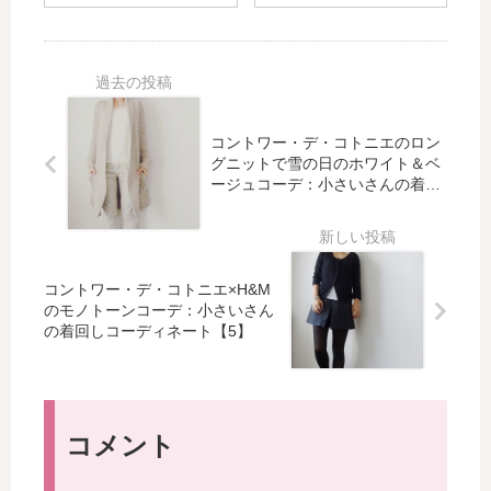
法
使
え
命
（
い
る
ア
片
方
☆
イ
山
（
熊
テ
晋
そ
野
ム
呉
の
筆
★
コントワー・デ・コトニエのロン
さ
2
の
リ
グニットで雪の日のホワイト＆ベ
ん
）
ージュコーデ：小さいさんの着回
電
フ
使
しコーディネート【4】
動
ァ
用
洗
グ
の
顔
レ
愛
ブ
イ
コントワー・デ・コトニエ×H&M
用
ラ
ス
のモノトーンコーデ：小さいさん
品
シ
ヘ
の着回しコーディネート【5】
）
が
ッ
気
ド
に
ス
な
パ
コメント
る
～