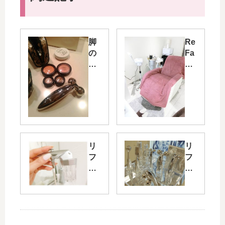
脚
Re
の
Fa
む
（
く
リ
み
フ
解
ァ
消
）
グ
ア
ッ
イ
ズ
テ
リ
リ
外
ム
フ
フ
出
を
ァ
ァ
先
使
炭
シ
で
っ
酸
リ
は
た
ミ
ー
こ
フ
ス
ズ
の
ェ
ト
最