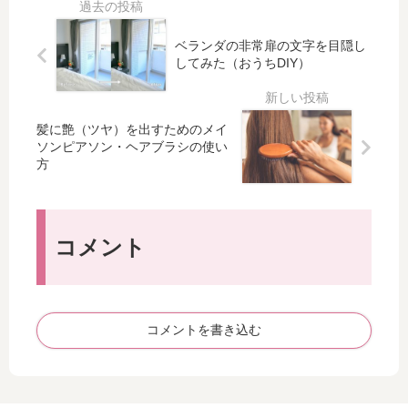
大
イ
口
初
き
シ
コ
の
ベランダの非常扉の文字を目隠し
さ
ャ
ミ
1
してみた（おうちDIY）
が
ル
レ
本
便
ト
ポ
と
利♪
リ
ー
し
ー
髪に艶（ツヤ）を出すためのメイ
ト
て
ソンピアソン・ヘアブラシの使い
ト
（
お
方
メ
6
す
ン
日
す
ト
目
め
で
）
な
コメント
目
気
の
元
に
は
が
な
コ
劇
る
レ
的
コメントを書き込む
点
！
に
も
変
書
化
い