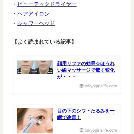
・
ビューテックドライヤー
・
ヘアアイロン
・
シャワーヘッド
【よく読まれている記事】
顔用リファの効果☆ほうれ
い線マッサージで驚く変化
が・・・
tokyogirlslife.com
目の下のシワ・たるみを一
瞬で改善！
tokyogirlslife.com