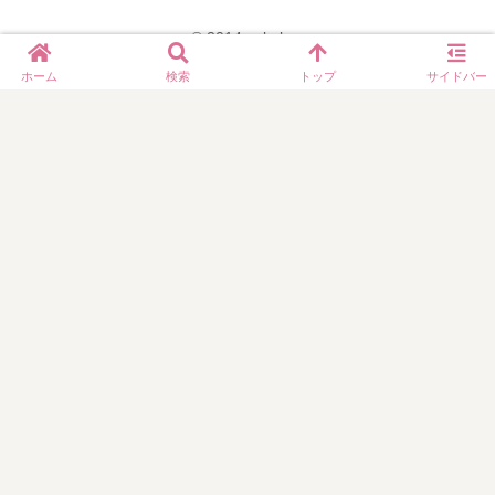
！
て
み
© 2014 yukolog.
る
ホーム
検索
トップ
サイドバー