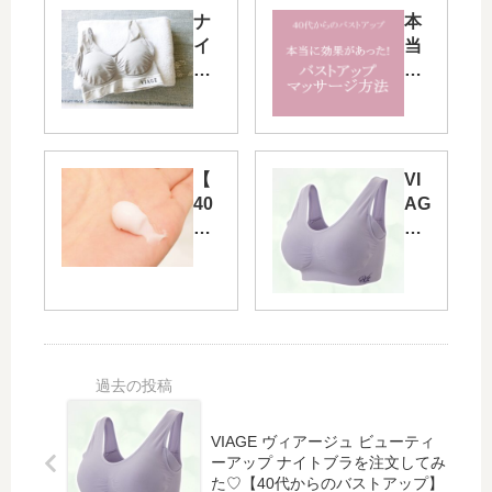
ナ
本
イ
当
ト
に
ブ
効
ラ
果
は
が
旅
あ
【
VI
行
っ
40
AG
や
た
代
E
お
！
か
ヴ
泊
バ
ら
ィ
り
ス
の
ア
に
ト
バ
ー
も
ア
ス
ジ
便
ッ
ト
ュ
利
プ
ア
ビ
♪【
マ
ッ
ュ
40
ッ
VIAGE ヴィアージュ ビューティ
プ
ー
代
サ
ーアップ ナイトブラを注文してみ
】
テ
か
ー
た♡【40代からのバストアップ】