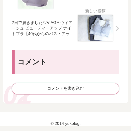
専
ィ
ら
ジ
用
ー
の
方
の
ア
バ
法
バ
ッ
ス
：
2日で届きました♡VIAGE ヴィア
ス
プ
ージュ ビューティーアップ ナイ
ト
40
ト
ナ
トブラ【40代からのバストアッ
ア
代
ア
イ
プ】
ッ
か
ッ
ト
プ
ら
プ
ブ
】
の
ク
ラ
コメント
バ
リ
を
ス
ー
注
ト
ム
文
ア
は
し
ッ
コメントを書き込む
や
て
プ
っ
み
ぱ
た
り
♡
効
【
果
40
© 2014 yukolog.
が
代