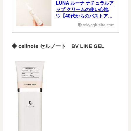
LUNA ルーナ ナチュラルア
ップ クリームの使い心地
♡【40代からのバストアッ
プ】
tokyogirlslife.com
◆ cellnote セルノート BV LINE GEL