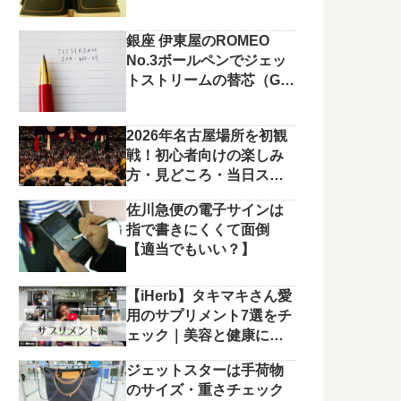
銀座 伊東屋のROMEO
No.3ボールペンでジェッ
トストリームの替芯（G2
規格）を使っています。
2026年名古屋場所を初観
戦！初心者向けの楽しみ
方・見どころ・当日スケ
ジュールまとめ
佐川急便の電子サインは
指で書きにくくて面倒
【適当でもいい？】
【iHerb】タキマキさん愛
用のサプリメント7選をチ
ェック｜美容と健康に役
立つラインナップ
ジェットスターは手荷物
のサイズ・重さチェック