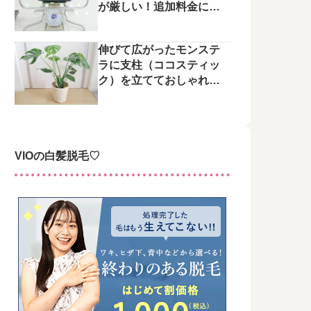
が厳しい！追加料金にご
注意を
伸びて広がったモンステ
ラに支柱（ココスティッ
ク）を立てておしゃれに
整えてみた♪
VIOの白髪脱毛♡