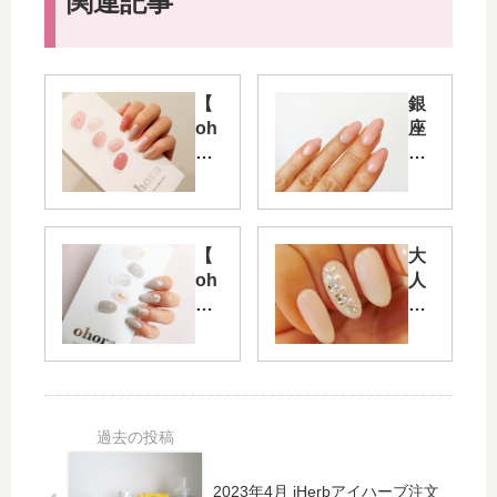
関連記事
【
銀
oh
座
or
グ
a
ラ
ネ
テ
イ
ィ
ル
ア
【
大
】
ラ
oh
人
ハ
さ
or
女
ン
ん
a
性
ド
で
ネ
に
18
、
イ
お
回
ピ
ル
す
目
ン
】
す
N
ク
ハ
め
Mu
ベ
ン
の
2023年4月 iHerbアイハーブ注文
hly
ー