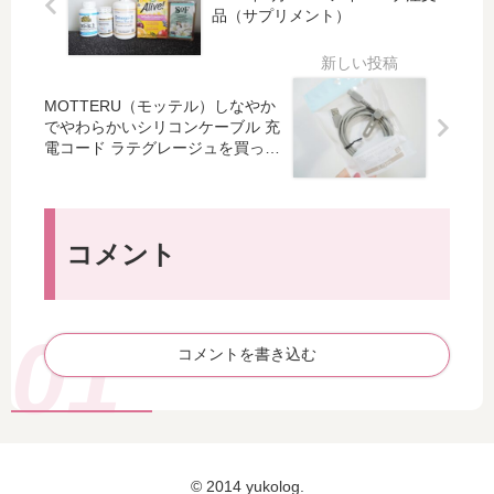
ド
渋
品（サプリメント）
き
ジ
11
谷
ら
ュ
回
の
め
の
目
ネ
く
シ
Mil
イ
MOTTERU（モッテル）しなやか
ピ
ン
k
ル
でやわらかいシリコンケーブル 充
ン
プ
Sh
サ
電コード ラテグレージュを買って
ク
ル
みた
ow
ロ
ミ
ネ
er
ン
ュ
イ
♡
「
ー
ル
肌
Tiz
コメント
リ
♡
な
u
ー
じ
nai
ネ
み
l」
イ
の
で
コメントを書き込む
ル
い
エ
♡
い
レ
上
ガ
品
ン
グ
ト
© 2014 yukolog.
レ
ネ