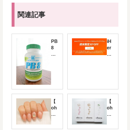
関連記事
PB
iH
8
er
で
b
便
プ
秘
ラ
解
イ
消
ベ
！
ー
（
ト
ア
ブ
【
【
イ
ラ
oh
oh
ハ
ン
or
or
ー
ド
a
a
ブ
週
ネ
ネ