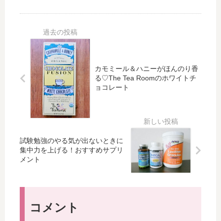
の
末
イ
イ
乳
限
ル
ル
酸
定
】
】
菌
セ
ハ
サ
サ
ー
ン
ン
プ
ル
ド
ダ
リ
♡
カモミール＆ハニーがほんのり香
17
ル
メ
セ
る♡The Tea Roomのホワイトチ
回
の
ョコレート
ン
レ
目
季
ト
ク
Mil
節
）
ト
kR
！
ア
os
フ
イ
e
ッ
試験勉強のやる気が出ないときに
テ
＆
ト
集中力を上げる！おすすめサプリ
ム
ぷ
ネ
メント
が
る
イ
50
ぷ
ル
%
る
（
OF
ハ
ペ
コメント
F
ー
デ
！