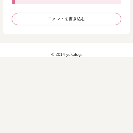
ト
ィ
パ
キ
ー
ュ
コメントを書き込む
ツ
ア
♡
）
の
季
節
が
© 2014 yukolog.
や
っ
て
き
た
！