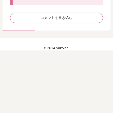
を
ン
ッ
聞
グ
ク
い
ゲ
ス
コメントを書き込む
て
ル
IR
き
サ
は
た
ン
・
プ
・
ル
・
～
痛
© 2014 yukolog.
い
！
痛
す
ぎ
る
っ
！
！
！