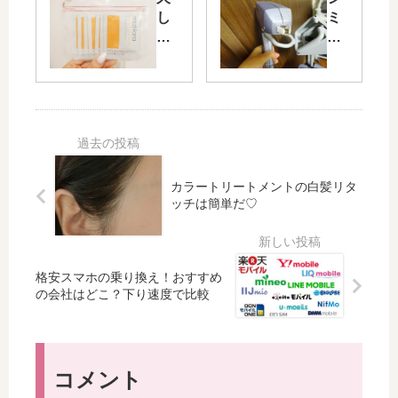
）
ワ
し
ミ
が
ゴ
ぶ
・
で
ワ
り
毛
き
肌
の
穴
て
は
感
の
る
、
動
開
！
角
体
き
？
質
験
改
薬
ピ
！
善
カラートリートメントの白髪リタ
や
ー
～
の
ッチは簡単だ♡
レ
リ
マ
レ
ー
ン
ナ
ー
ザ
グ
ラ
ザ
ー
で
ホ
ー
格安スマホの乗り換え！おすすめ
な
リ
ッ
治
の会社はどこ？下り速度で比較
ど
セ
ト
療
の
ッ
ク
器
治
ト
レ
マ
療
！
ン
ト
コメント
法
ジ
リ