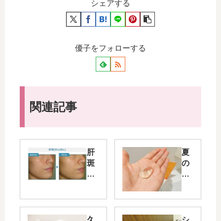
シェアする
優子をフォローする
関連記事
肝
夏
斑
の
（
終
か
わ
ん
り
ぱ
の
ん
ゴ
久
シ