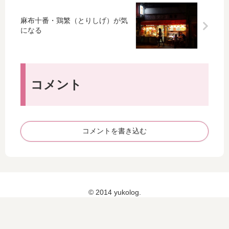
RI
ー
ン
ー
KI
ル
麻布十番・鶏繁（とりしげ）が気
テ
ベ
（
バ
になる
ィ
ー
ブ
セ
グ
グ
ル
ッ
ア
ル
ー
ト
」
＆
フ
）
は
エ
ィ
で
コメント
意
ヴ
ン
コ
外
リ
バ
ル
と
シ
イ
タ
飲
ン
ウ
ド
コメントを書き込む
み
グ
オ
＆
や
リ
フ
す
キ
ラ
か
）
ッ
っ
ア
ト
た
© 2014 yukolog.
ト
ホ
レ
ワ
竹
イ
芝
ト