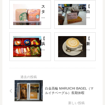
ス
【
タ
白
ー
金
バ
高
ッ
輪
ク
】
ス
マ
【
【
の
ル
浜
新
コ
イ
松
宿
ー
チ
町
】
ヒ
ベ
・
Pa
ー
ー
竹
ul
豆
グ
芝
Ba
「
ル
】
ss
グ
で
Bl
ett
ア
ブ
uef
新
白金高輪 MARUICHI BAGEL（マ
テ
ル
in
宿
ルイチベーグル）長期休暇
マ
ー
by
（
ラ
ベ
UO
ポ
ア
リ