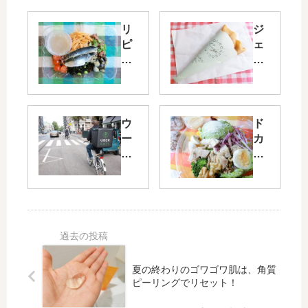
リ
ジ
ピ
ェ
ー
ラ
ト
ー
♥
ト
グ
ピ
ッ
ケ
ウ
ド
ド
カ
ー
カ
ラ
フ
バ
ン
イ
ェ
ー
と
フ
ク
イ
ア
フ
レ
ー
ボ
ァ
ー
ツ
カ
ク
プ
（
ド
ト
リ
ub
！
リ
ー
er
ジ
夏の終わりのゴワゴワ肌は、角質
ー
の
EA
ー
ピーリングでリセット！
の
エ
TS
ア
フ
シ
）
ー