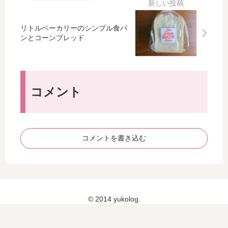
ィ
レ
の
ル
ッ
村
配
サ
リトルベーカリーのシンプル食パ
シ
産
送
ラ
ンとコーンブレッド
ュ
バ
料
ダ
パ
タ
・
ト
ワ
ー
手
ウ
ー
と
数
キ
お
料
ョ
コメント
砂
ウ
糖
（
の
GR
ク
Sal
コメントを書き込む
レ
ad
ー
To
プ
ky
o
）
© 2014 yukolog.
の
ア
ボ