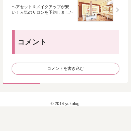
e
ジ
リ
Tre
ヘアセット＆メイクアップが安
（
ュ
ン
e
い！人気のサロンを予約しました
ミ
エ
グ
of
ン
リ
が
Lo
ネ
ー
登
ve
）
BO
場
が
コメント
で
X
♡
日
タ
に
本
ー
、
先
コ
ク
行
イ
リ
発
コメントを書き込む
ズ
ス
売
ブ
マ
！
ル
ス
ー
限
の
定
© 2014 yukolog.
リ
ホ
ン
ワ
グ
イ
・
ト