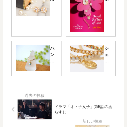
co
フ
set
ォ
te?
リ
（
20
マ
16
シ
バ
ェ
レ
ハ
シ
ー
ン
ン
ェ
ル
タ
ド
リ
コ
イ
メ
ー
ゼ
ン
イ
ブ
ッ
ス
ド
レ
ト
ペ
マ
ス
）
シ
ー
レ
の
ャ
ケ
ッ
パ
ル
ッ
ト
ー
Un
ドラマ「オトナ女子」第5話のあ
ト
の
ル
vei
らすじ
mi
人
イ
l
nn
気
ヤ
the