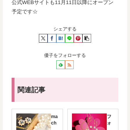
公式WEBサイトも11月11日以降にオープン
予定です☆
シェアする
優子をフォローする
関連記事
ma
フ
ch
ォ
ére
リ