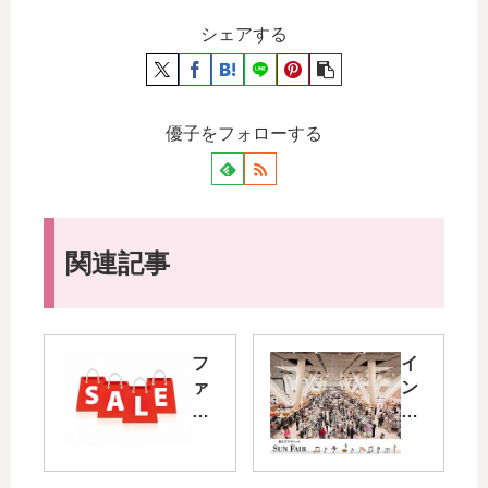
シェアする
優子をフォローする
関連記事
フ
イ
ァ
ン
ッ
ポ
シ
ー
ョ
ト
ン
ブ