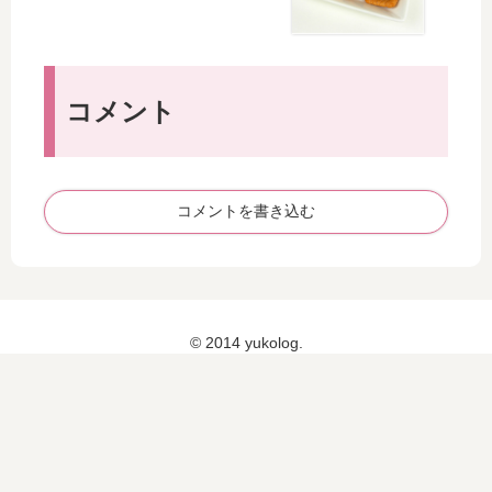
20
ア
ら
11
16
20
い
月
年
16
安
6
1
年
く
日
コメント
月
6
お
～
【
月
得
15
1
26
に
日
】
日
な
御
開
コメントを書き込む
っ
殿
催
て
場
た
プ
の
レ
？
ミ
割
ア
© 2014 yukolog.
引
ム
率
ア
は
ウ
？
ト
レ
ッ