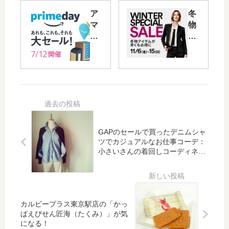
を
ラ
ア
冬
楽
ン
マ
物
し
ド
ゾ
ア
む
品
ン
ウ
一
の
プ
ト
年
大
ラ
レ
に
セ
イ
ッ
！
ー
ム
ト
東
ル
デ
セ
京
！
ー
ー
バ
第
20
ル
GAPのセールで買ったデニムシャ
ー
14
15
早
ツでカジュアルなお仕事コーデ：
ゲ
1
年
く
小さいさんの着回しコーディネー
ン
回
の
も
ト【14】
セ
東
商
開
ー
京
品
催
ル
サ
は
！
情
ン
カルビープラス東京駅店の「かっ
ど
20
報
フ
ぱえびせん匠海（たくみ）」が気
の
15
！
ェ
になる！
く
年