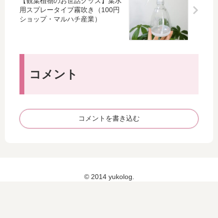
【観葉植物のお世話グッズ】葉水
た
星
持
用スプレータイプ霧吹き（100円
か
が
ち
ショップ・マルハチ産業）
ら
語
出
だ
る
し
が
新
防
よ
し
災
み
い
セ
コメント
が
30
ッ
え
年
ト
る
）
「
コメントを書き込む
食
養
術
」
© 2014 yukolog.