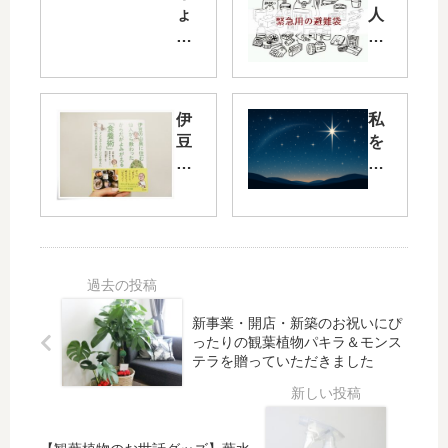
ょ
人
っ
暮
と
ら
素
し
敵
の
伊
私
な
防
豆
を
週
災
の
導
末
対
山
く
の
策
奥
の
作
②
に
は“
り
緊
住
洗
方
急
む
練”
【
用
仙
と
W
の
人
い
EE
避
新事業・開店・新築のお祝いにぴ
か
う
ったりの観葉植物パキラ＆モンス
KE
難
テラを贈っていただきました
ら
言
ND
袋
教
葉
TI
（
わ
—
PS
一
っ
—
】
次