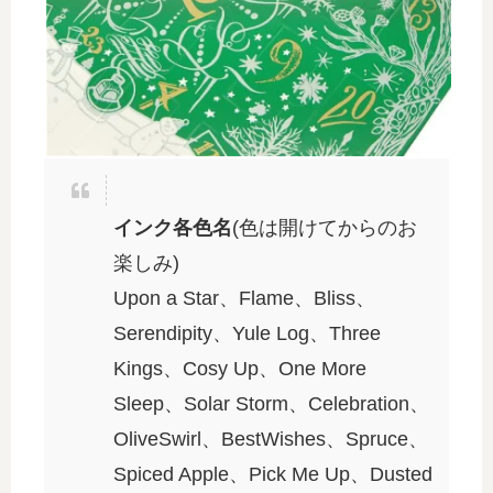
インク各色名
(色は開けてからのお
楽しみ)
Upon a Star、Flame、Bliss、
Serendipity、Yule Log、Three
Kings、Cosy Up、One More
Sleep、Solar Storm、Celebration、
OliveSwirl、BestWishes、Spruce、
Spiced Apple、Pick Me Up、Dusted