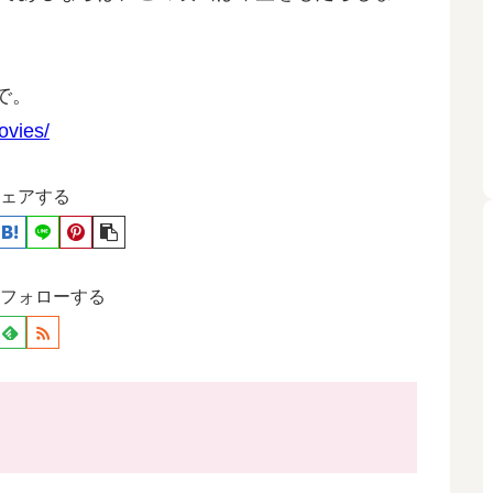
で。
ovies/
ェアする
フォローする