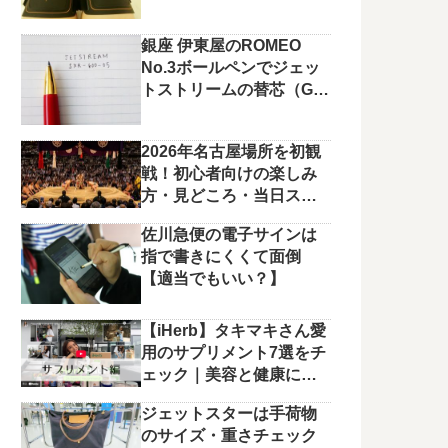
銀座 伊東屋のROMEO
No.3ボールペンでジェッ
トストリームの替芯（G2
規格）を使っています。
2026年名古屋場所を初観
戦！初心者向けの楽しみ
方・見どころ・当日スケ
ジュールまとめ
佐川急便の電子サインは
指で書きにくくて面倒
【適当でもいい？】
【iHerb】タキマキさん愛
用のサプリメント7選をチ
ェック｜美容と健康に役
立つラインナップ
ジェットスターは手荷物
のサイズ・重さチェック