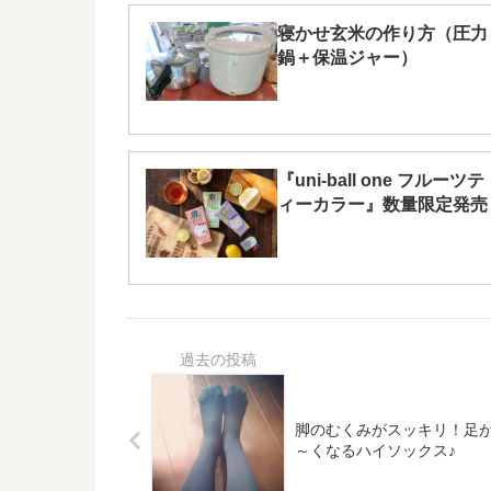
寝かせ玄米の作り方（圧力
鍋＋保温ジャー）
『uni-ball one フルーツテ
ィーカラー』数量限定発売
脚のむくみがスッキリ！足
～くなるハイソックス♪