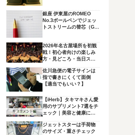
銀座 伊東屋のROMEO
No.3ボールペンでジェッ
トストリームの替芯（G2
規格）を使っています。
2026年名古屋場所を初観
戦！初心者向けの楽しみ
方・見どころ・当日スケ
ジュールまとめ
佐川急便の電子サインは
指で書きにくくて面倒
【適当でもいい？】
【iHerb】タキマキさん愛
用のサプリメント7選をチ
ェック｜美容と健康に役
立つラインナップ
ジェットスターは手荷物
のサイズ・重さチェック