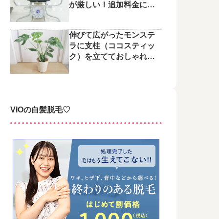
が厳しい！追加料金にご
注意を
伸びて広がったモンステ
ラに支柱（ココスティッ
ク）を立てておしゃれに
整えてみた♪
VIOの白髪脱毛♡