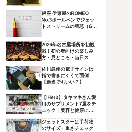
銀座 伊東屋のROMEO
No.3ボールペンでジェッ
トストリームの替芯（G2
規格）を使っています。
2026年名古屋場所を初観
戦！初心者向けの楽しみ
方・見どころ・当日スケ
ジュールまとめ
佐川急便の電子サインは
指で書きにくくて面倒
【適当でもいい？】
【iHerb】タキマキさん愛
用のサプリメント7選をチ
ェック｜美容と健康に役
立つラインナップ
ジェットスターは手荷物
のサイズ・重さチェック