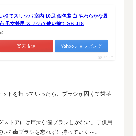
捨てスリッパ 室内 10足 個包装 白 やわらかな履
 男女兼用 スリッパ 使い捨て SB-018
n)
楽天市場
Yahooショッピング
ポチップ
シセットを持っていったら、ブラシが固くて歯茎
グストアには巨大な歯ブラシしかない。子供用
使いの歯ブラシを忘れずに持っていく～。