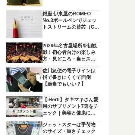
銀座 伊東屋のROMEO
No.3ボールペンでジェッ
トストリームの替芯（G2
規格）を使っています。
2026年名古屋場所を初観
戦！初心者向けの楽しみ
方・見どころ・当日スケ
ジュールまとめ
佐川急便の電子サインは
指で書きにくくて面倒
【適当でもいい？】
【iHerb】タキマキさん愛
用のサプリメント7選をチ
ェック｜美容と健康に役
立つラインナップ
ジェットスターは手荷物
のサイズ・重さチェック