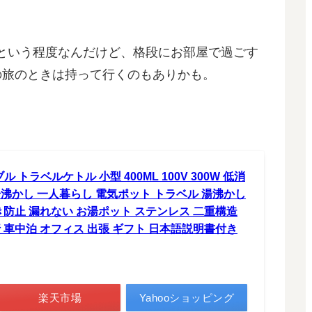
という程度なんだけど、格段にお部屋で過ごす
の旅のときは持って行くのもありかも。
ブル トラベルケトル 小型 400ML 100V 300W 低消
湯沸かし 一人暮らし 電気ポット トラベル 湯沸かし
き防止 漏れない お湯ポット ステンレス 二重構造
 車中泊 オフィス 出張 ギフト 日本語説明書付き
楽天市場
Yahooショッピング