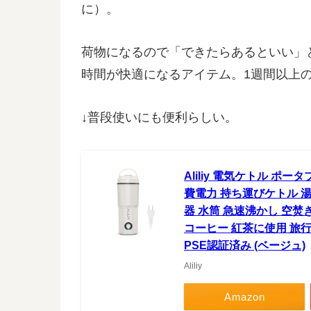
に）。
荷物になるので「できたらあるといい」
時間が快適になるアイテム。1週間以上
↓普段使いにも便利らしい。
Aliliy 電気ケトル ポータ
費電力 持ち運びケトル 
器 水筒 急速沸かし 空焚
コーヒー 紅茶に使用 旅行
PSE認証済み (ベージュ)
Aliliy
Amazon