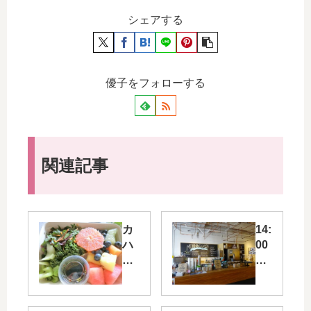
シェアする
優子をフォローする
関連記事
カ
14:
ハ
00
ラ
モ
モ
ー
ー
ニ
ル
ン