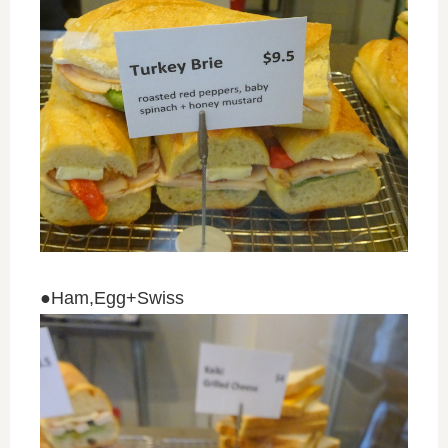
●Ham,Egg+Swiss