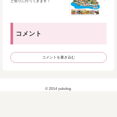
と祭りに行ってきます！
の
コ
ロ
リ
BO
へ
ー
ー
X
！
ズ
ム
ラ
：
ン
デ
ン
ハ
ヨ
ィ
チ♪
ワ
ー
ッ
コメント
イ
グ
プ
女
ル
が
子
ト
美
旅
ア
味
コメントを書き込む
一
イ
し
日
ス
か
モ
っ
デ
た
ル
！
コ
© 2014 yukolog.
ー
ス
【
6
】