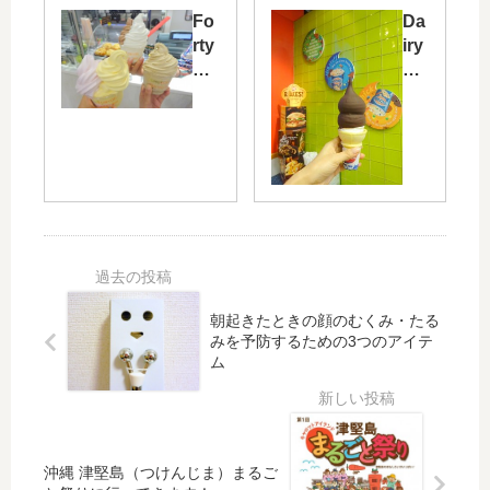
の
グ
Fo
Da
ホ
グ
rty
iry
ー
ラ
Ca
Qu
ル
ス
rro
ee
フ
コ
ts
n
ー
ー
（
（
ズ
ヒ
フ
デ
マ
ー
ォ
イ
ー
の
ー
リ
ケ
ス
テ
ー
ッ
コ
ィ
ク
ト
ー
・
イ
で
ン
キ
ー
朝起きたときの顔のむくみ・たる
セ
を
ャ
ン
みを予防するための3つのアイテ
ル
求
ロ
）
ム
フ
め
ッ
の
チ
て
ツ
ソ
ョ
カ
）
フ
イ
カ
の
ト
ス
ア
沖縄 津堅島（つけんじま）まるご
フ
ク