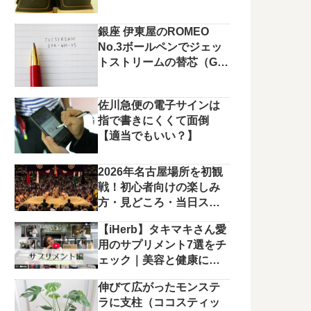
銀座 伊東屋のROMEO
No.3ボールペンでジェッ
トストリームの替芯（G2
規格）を使っています。
佐川急便の電子サインは
指で書きにくくて面倒
【適当でもいい？】
2026年名古屋場所を初観
戦！初心者向けの楽しみ
方・見どころ・当日スケ
ジュールまとめ
【iHerb】タキマキさん愛
用のサプリメント7選をチ
ェック｜美容と健康に役
立つラインナップ
伸びて広がったモンステ
ラに支柱（ココスティッ