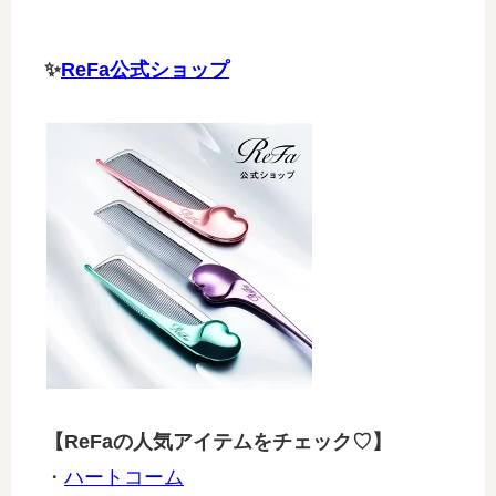
✨
ReFa公式ショップ
【ReFaの人気アイテムをチェック♡】
・
ハートコーム