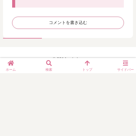
ン
が
高
コメントを書き込む
濃
度
で
配
合
© 2014 yukolog.
さ
れ
ホーム
検索
トップ
サイドバー
て
い
る