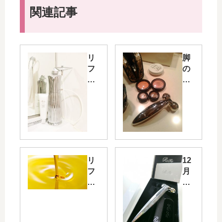
関連記事
リ
脚
フ
の
ァ
む
炭
く
酸
み
ミ
解
ス
消
ト
グ
口
ッ
コ
ズ
リ
12
ミ
外
フ
月
レ
出
ァ
の
ポ
先
コ
ハ
ー
で
ラ
ワ
ト
は
ー
イ
（
こ