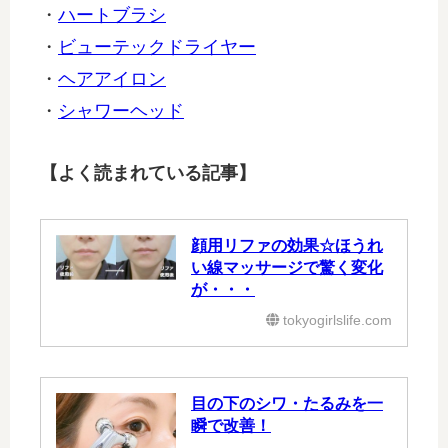
・
ハートブラシ
・
ビューテックドライヤー
・
ヘアアイロン
・
シャワーヘッド
【よく読まれている記事】
顔用リファの効果☆ほうれ
い線マッサージで驚く変化
が・・・
tokyogirlslife.com
目の下のシワ・たるみを一
瞬で改善！