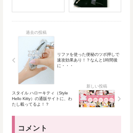
ゲ
！
1
の
ン
機
日
大
エ
内
目
き
ン
持
）
さ
リ
ち
シ
が
ッ
込
ュ
便
チ
み
ッ
利♪
の
用
と
お
の
リファを使った便秘のツボ押しで
引
速攻効果あり！？なんと1時間後
す
リ
き
に・・・
す
フ
締
め
ァ
ま
ポ
は
っ
イ
こ
て
スタイル ハローキティ（Style
ン
れ♪
小
Hello Kitty）の通販サイトに、わ
ト
顔
たし載ってるよ！？
①
に
コ
！
ラ
ー
コメント
ゲ