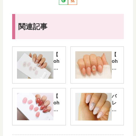
関連記事
【
【
oh
oh
or
or
a
a
ネ
ネ
イ
イ
ル
ル
【
バ
】
】
oh
レ
上
ハ
or
ン
品
ン
a
タ
で
ド
ネ
イ
透
17
イ
ン
け
回