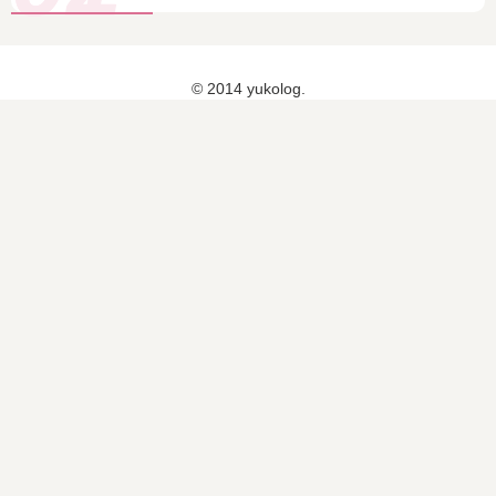
ピ
ー
ト
し
© 2014 yukolog.
ま
し
た
♡