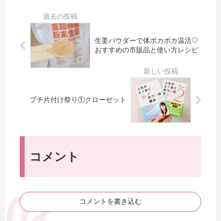
ル
♥
感
目
】
ハ
の
Mil
ハ
ー
あ
kR
ン
ト
生姜パウダーで体ポカポカ温活♡
る
os
ド
ネ
おすすめの市販品と使い方レシピ
グ
e
19
イ
レ
＆
回
ル
ー
ぷ
目
（
ジ
る
N
渋
ュ
ぷ
Jul
谷
プチ片付け祭り①クローゼット
リ
る
iet
・
ン
ハ
最
Tiz
グ
ー
愛
u
ネ
ト
PI
nai
イ
パ
NK
l）
コメント
ル
ー
ワ
N
ツ
ン
Pr
♡
カ
om
ラ
コメントを書き込む
ise
ー
リ