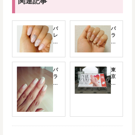
関連記事
バ
パ
レ
ラ
ン
ジ
タ
ェ
イ
ル
ン
の
♥
持
パ
東
ハ
ち
ラ
京
ー
は
ジ
ネ
ト
ど
ェ
イ
ネ
う
ル
ル
イ
？
で
エ
ル
1
ク
キ
（
ヶ
リ
ス
渋
月
ア
ポ
谷
後
ベ
20
・
の