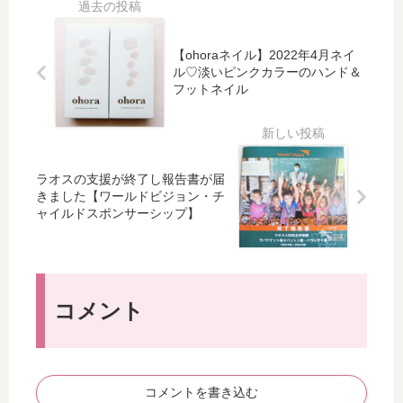
ー
19
Tiz
画
ス
＠
u
像
の
東
【ohoraネイル】2022年4月ネイ
nai
細
京
ル♡淡いピンクカラーのハンド＆
l）
フ
ビ
フットネイル
レ
ッ
ン
グ
チ
サ
ネ
イ
ラオスの支援が終了し報告書が届
イ
ト
きました【ワールドビジョン・チ
ル♪
【
ャイルドスポンサーシップ】
1
日
目
】
コメント
コメントを書き込む