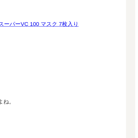
ーパーVC 100 マスク 7枚入り
。
よね。