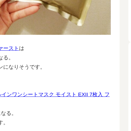
ァースト
は
なる。
ンになりそうです。
オールインワンシートマスク モイスト EXII 7枚入 フ
になる。
す。