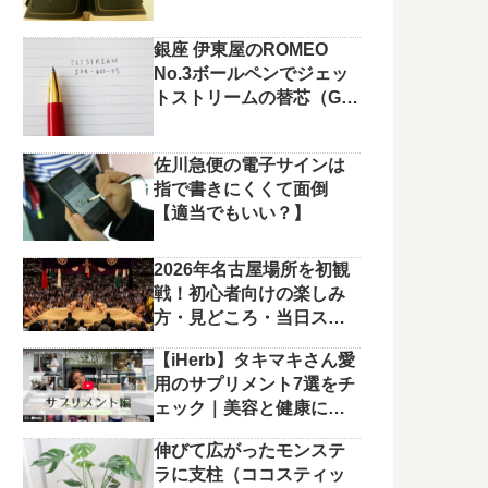
銀座 伊東屋のROMEO
No.3ボールペンでジェッ
トストリームの替芯（G2
規格）を使っています。
佐川急便の電子サインは
指で書きにくくて面倒
【適当でもいい？】
2026年名古屋場所を初観
戦！初心者向けの楽しみ
方・見どころ・当日スケ
ジュールまとめ
【iHerb】タキマキさん愛
用のサプリメント7選をチ
ェック｜美容と健康に役
立つラインナップ
伸びて広がったモンステ
ラに支柱（ココスティッ