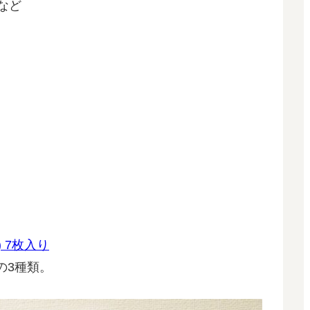
など
。
。
 7枚入り
の3種類。