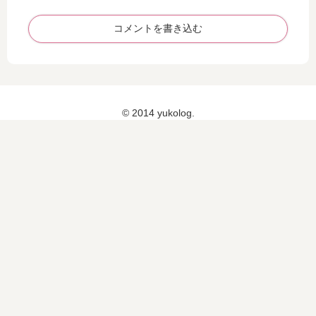
ス
フ
カ
ォ
コメントを書き込む
ー
ア
ド
ア
が
フ
も
タ
ら
ー
© 2014 yukolog.
え
画
る♪
像
）