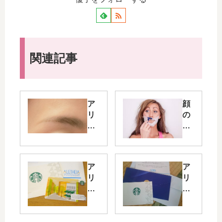
関連記事
ア
顔
リ
の
シ
産
ア
毛
ク
脱
リ
毛
ア
ア
ニ
は
リ
リ
ッ
脱
シ
シ
ク
毛
ア
ア
の
サ
ク
ク
医
ロ
リ
リ