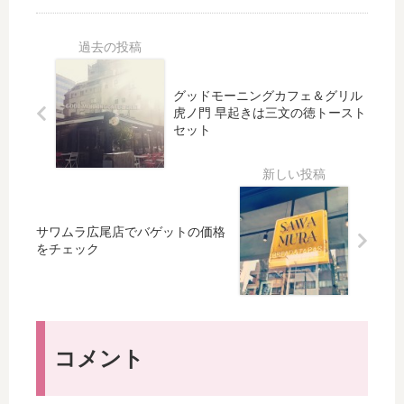
療
ン
ニ
ニ
レ
の
ッ
ッ
ー
ほ
ク
ク
ザ
う
か
の
ー
が
グッドモーニングカフェ＆グリル
ら
お
脱
効
虎ノ門 早起きは三文の徳トースト
ス
友
毛
果
セット
タ
達
で
的
バ
紹
眉
？
カ
介
毛
ー
で
を
ド
商
細
サワムラ広尾店でバゲットの価格
が
品
く
をチェック
届
券
薄
い
＋
く
た
ス
で
！
タ
き
？
ー
る
コメント
バ
？
ッ
（
ク
ビ