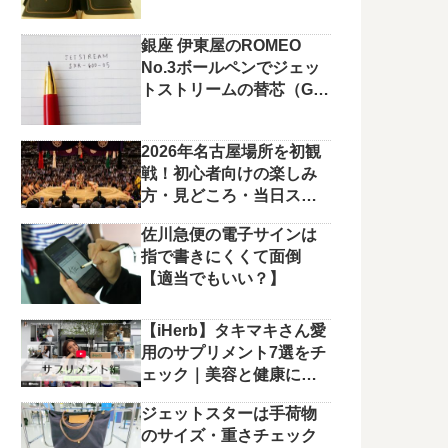
銀座 伊東屋のROMEO
No.3ボールペンでジェッ
トストリームの替芯（G2
規格）を使っています。
2026年名古屋場所を初観
戦！初心者向けの楽しみ
方・見どころ・当日スケ
ジュールまとめ
佐川急便の電子サインは
指で書きにくくて面倒
【適当でもいい？】
【iHerb】タキマキさん愛
用のサプリメント7選をチ
ェック｜美容と健康に役
立つラインナップ
ジェットスターは手荷物
のサイズ・重さチェック