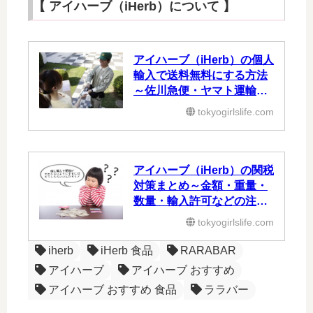
【 アイハーブ（iHerb）について 】
アイハーブ（iHerb）の個人
輸入で送料無料にする方法
～佐川急便・ヤマト運輸の
代引き～
tokyogirlslife.com
アイハーブ（iHerb）の関税
対策まとめ～金額・重量・
数量・輸入許可などの注意
点～
tokyogirlslife.com
iherb
iHerb 食品
RARABAR
アイハーブ
アイハーブ おすすめ
アイハーブ おすすめ 食品
ララバー