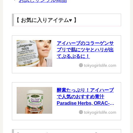
・
お試しサンプル商品
【 お気に入りアイテム♥ 】
アイハーブのコラーゲンサ
プリで肌にツヤとハリが出
てぷるぷるに！
tokyogirlslife.com
酵素たっぷり！アイハーブ
で人気のおすすめ青汁
Paradise Herbs, ORAC-エ
ネルギーグリーン
tokyogirlslife.com