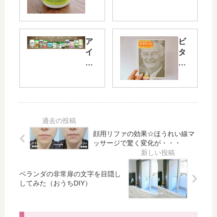
消
ト
！
が
（
簡
ア
単
ア
ビ
イ
に
イ
タ
ハ
で
ハ
ミ
ー
き
ー
ン
ブ
る♪
ブ
C
の
フ
で
の
乳
ジ
人
風
酸
ッ
気
邪
菌
コ
の
予
サ
の
顔用リファの効果☆ほうれい線マ
プ
防
ッサージで驚く変化が・・・
プ
ク
ロ
の
リ
ロ
テ
効
メ
ク
イ
果
ベランダの非常扉の文字を目隠し
ン
ロ
ン
は
してみた（おうちDIY）
ト
を
・
？
）
朝
ロ
ラ
食
ー
イ