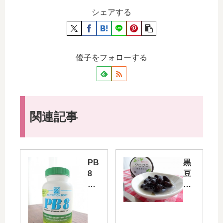
シェアする
優子をフォローする
関連記事
PB
黒
8
豆
で
ダ
便
イ
秘
エ
解
ッ