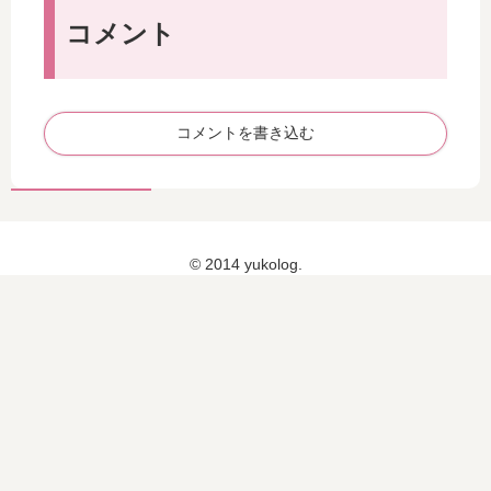
に
ミ
ナ
。
コメント
ー
ス
ル
・
が
ポ
15
ー
%
リ
コメントを書き込む
オ
ン
フ
グ
セ
博
ー
士
ル
の
© 2014 yukolog.
に
本
！
で
20
お
16
勉
年
強
11
月
24
日