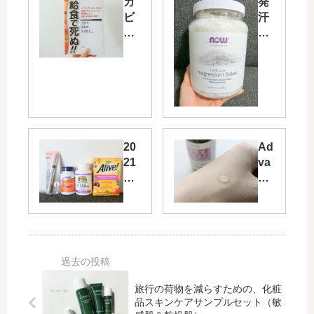
カ
発
ビ
汗
な
作
い
用
腐
で
ら
デ
な
ト
い
ッ
食
ク
パ
ス
20
Ad
ン
♡
21
va
No
年
nc
w
9
ed
Fo
月
Cli
od
iH
nic
s
er
als
マ
b
10
グ
ア
%
ネ
イ
グ
旅行の荷物を減らすための、化粧
シ
ハ
リ
品スキンケアサンプルセット（敏
ウ