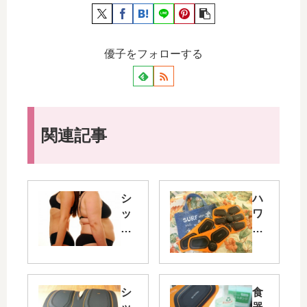
い！？
tokyogirlslife.com
体育会系男子のシックスパ
ッド体験談【1】アブズフィ
ットで腹筋に刺激は入る？
tokyogirlslife.com
SIXPAD（シックスパッ
ド）
tokyogirlslife.com
👉
SIXPAD公式サイト
SIXPAD
アームベルト