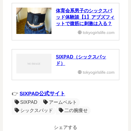
【 人気の記事 】
お腹が引き締まった！（画
像あり）～SIXPADアブズ
ベルト＆レッグベルトを2ヶ
月使った効果③～
tokyogirlslife.com
シックスパッドで皮下脂肪
の多い女性も痩せられる
の？
tokyogirlslife.com
SIXPAD（シックスパッ
ド）の脚やせ効果がすご