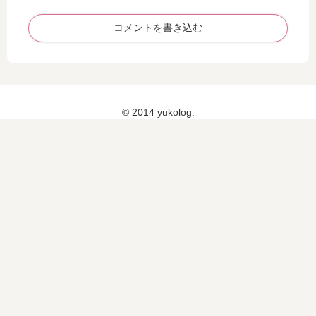
ス
で
パ
も
ッ
SI
ド
XP
シ
食
で
AD
ッ
器
皮
（
ク
を
下
シ
ス
洗
脂
ッ
パ
い
肪
ク
ッ
な
の
ス
ド
が
多
パ
（
ら
い
ッ
SI
SI
女
ド
XP
XP
SIXPAD（シックスパッド）でウ
性
）
AD
AD
エストを引き締める
も
脚
）
（
痩
痩
レ
シ
せ
せ
ッ
ッ
SIXPAD（シックスパッド）で
ら
効
グ
ク
脚・太ももを引き締める
れ
果
ベ
ス
る
を
ル
パ
の
感