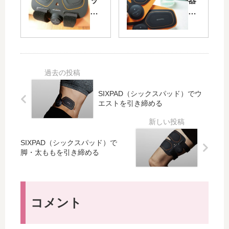
シックスパッド
二の腕痩せ
シェアする
優子をフォローする
関連記事
シ
ハ
ッ
ワ
ク
イ