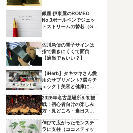
銀座 伊東屋のROMEO
No.3ボールペンでジェッ
トストリームの替芯（G2
規格）を使っています。
佐川急便の電子サインは
指で書きにくくて面倒
【適当でもいい？】
【iHerb】タキマキさん愛
用のサプリメント7選をチ
ェック｜美容と健康に役
立つラインナップ
2026年名古屋場所を初観
戦！初心者向けの楽しみ
方・見どころ・当日スケ
ジュールまとめ
伸びて広がったモンステ
ラに支柱（ココスティッ