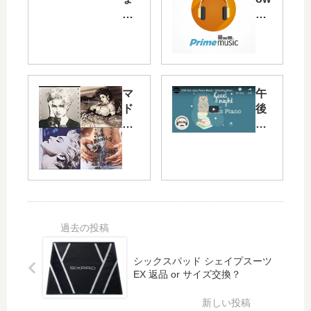
っ
W
と
hit
素
e
敵
（
な
白
週
い
マ
午
末
恋
ド
後
の
人
ン
・
作
達
ナ
夜
り
）
ソ
用
方
ン
BG
【
グ
M
W
ス
（
EE
（
Yo
KE
今
uT
ND
日
ub
TI
シックスパッド シェイプスーツ
の
e
PS
EX 返品 or サイズ交換？
BG
動
】
M
画
）
バ