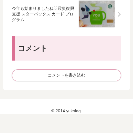
ッ
今年も始まりましたね♡震災復興
ク
支援 スターバックス カード プロ
グ
グラム
ラ
ウ
ン
ド
コメント
再
生
）
コメントを書き込む
© 2014 yukolog.