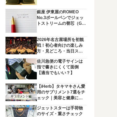
銀座 伊東屋のROMEO
No.3ボールペンでジェッ
トストリームの替芯（G2
規格）を使っています。
2026年名古屋場所を初観
戦！初心者向けの楽しみ
方・見どころ・当日スケ
ジュールまとめ
佐川急便の電子サインは
指で書きにくくて面倒
【適当でもいい？】
【iHerb】タキマキさん愛
用のサプリメント7選をチ
ェック｜美容と健康に役
立つラインナップ
ジェットスターは手荷物
のサイズ・重さチェック