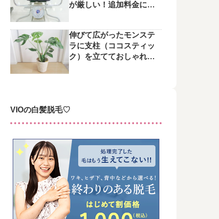
が厳しい！追加料金にご
注意を
伸びて広がったモンステ
ラに支柱（ココスティッ
ク）を立てておしゃれに
整えてみた♪
VIOの白髪脱毛♡